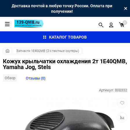
Доставка почтой в любую точку России. Оплата при
получении!
0
КАТАЛОГ ТОВАРОВ
Запчасти 1E40QMB (2-х тактные скутеры)
Кожух крыльчатки охлаждения 2т 1E40QMB,
Yamaha Jog, Stels
Обзор
Отзывы (0)
Артикул:
800332
Добав
в
избра
Добав
к
сравн