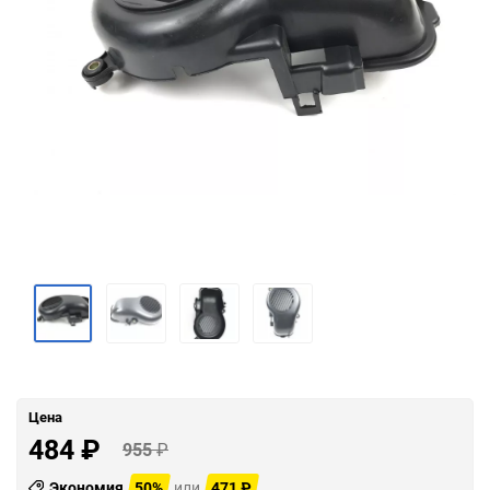
Цена
484
₽
955
₽
Экономия
50%
или
471
₽