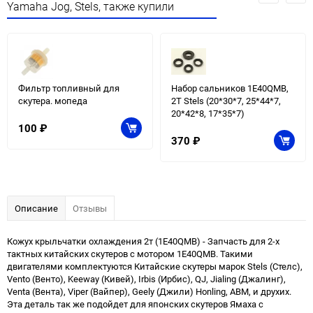
Yamaha Jog, Stels, также купили
Фильтр топливный для
Набор сальников 1E40QMB,
скутера. мопеда
2T Stels (20*30*7, 25*44*7,
20*42*8, 17*35*7)
100
₽
370
₽
Описание
Отзывы
Кожух крыльчатки охлаждения 2т (1E40QMB) - Запчасть для 2-х
тактных китайских скутеров с мотором 1E40QMB. Такими
двигателями комплектуются Китайские скутеры марок Stels (Стелс),
Vento (Венто), Keeway (Кивей), Irbis (Ирбис), QJ, Jialing (Джалинг),
Venta (Вента), Viper (Вайпер), Geely (Джили) Honling, ABM, и друхих.
Эта деталь так же подойдет для японских скутеров Ямаха с