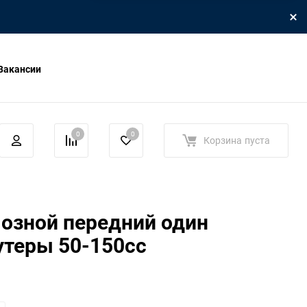
Вакансии
0
0
Корзина
пуста
озной передний один
утеры 50-150сс