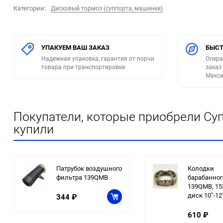
Категории:
Дисковый тормоз (суппорта, машинки)
УПАКУЕМ ВАШ ЗАКАЗ
БЫСТ
Надежная упаковка, гарантия от порчи
Опера
товара при транспортировке
заказ
Макси
Покупатели, которые приобрели Суп
купили
Патрубок воздушного
Колодки
фильтра 139QMB
барабанног
139QMB, 15
диск 10"-12
344
₽
610
₽