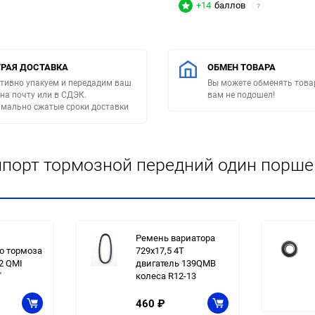
+14
баллов
?
РАЯ ДОСТАВКА
ОБМЕН ТОВАРА
тивно упакуем и передадим ваш
Вы можете обменять товар
 на почту или в СДЭК.
вам не подошел!
мально сжатые сроки доставки
порт тормозной передний один поршен
Ремень вариатора
о тормоза
729x17,5 4T
2 QMI
двигатель 139QMB
"
колеса R12-13
460
₽