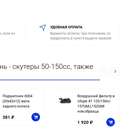
УДОБНАЯ ОПЛАТА
, если он
Варианты оплаты: при получении, по
предоплате, в пункте выдачи заказов
ь - cкутеры 50-150сс, также
Подшипник 6004
Воздушный фильтр в
(20x42x12) вала
сборе 4Т 125/150сс
заднего колеса
157QMJ,152QMI
нов.образца
381
₽
1 920
₽