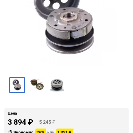
Цена
3 894
₽
5 245
₽
Экономия
26%
или
1 351
₽