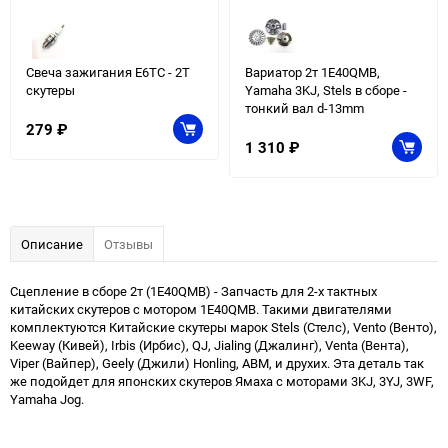
Свеча зажигания E6TC - 2Т
Вариатор 2т 1E40QMB,
скутеры
Yamaha 3KJ, Stels в сборе -
тонкий вал d-13mm
279
₽
1 310
₽
Описание
Отзывы
Сцепление в сборе 2т (1E40QMB) - Запчасть для 2-х тактных
китайских скутеров с мотором 1E40QMB. Такими двигателями
комплектуются Китайские скутеры марок Stels (Стелс), Vento (Венто),
Keeway (Кивей), Irbis (Ирбис), QJ, Jialing (Джалинг), Venta (Вента),
Viper (Вайпер), Geely (Джили) Honling, ABM, и друхих. Эта деталь так
же подойдет для японских скутеров Ямаха с моторами 3KJ, 3YJ, 3WF,
Yamaha Jog.