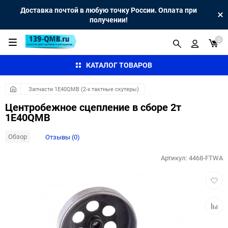
Доставка почтой в любую точку России. Оплата при
получении!
0
КАТАЛОГ ТОВАРОВ
Запчасти 1E40QMB (2-х тактные скутеры)
Центробежное сцепление в сборе 2т
1E40QMB
Обзор
Отзывы (0)
Артикул:
4468-FTWA
Добав
в
избра
Добав
к
сравн