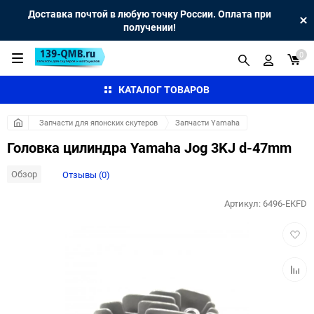
Доставка почтой в любую точку России. Оплата при
получении!
0
КАТАЛОГ ТОВАРОВ
Запчасти для японских скутеров
Запчасти Yamaha
Головка цилиндра Yamaha Jog 3KJ d-47mm
Обзор
Отзывы (0)
Артикул:
6496-EKFD
Добав
в
избра
Добав
к
сравн