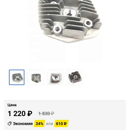
Цена
1 220
₽
1 830
₽
Экономия
34%
или
610
₽