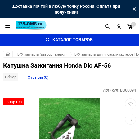
Доставка почтой в любую точку России. Оплата при
получении!
0
КАТАЛОГ ТОВАРОВ
Б/У запчасти (разбор техники)
Б/У запчасти для японских скутеров H
Катушка Зажигания Honda Dio AF-56
Обзор
Отзывы (0)
Артикул:
BU00094
Добав
Товар Б/У
в
избра
Добав
к
сравн