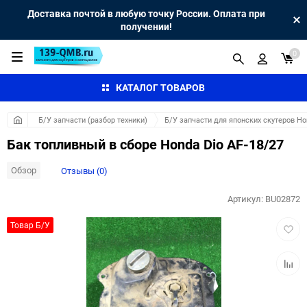
Доставка почтой в любую точку России. Оплата при
получении!
0
КАТАЛОГ ТОВАРОВ
Б/У запчасти (разбор техники)
Б/У запчасти для японских скутеров H
Бак топливный в сборе Honda Dio AF-18/27
Обзор
Отзывы (0)
Артикул:
BU02872
Добав
Товар Б/У
в
избра
Добав
к
сравн