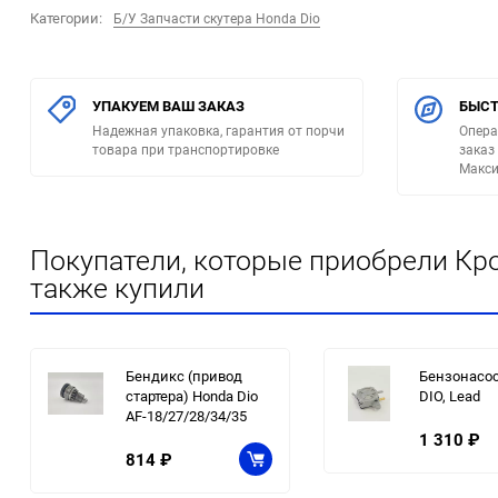
Категории:
Б/У Запчасти скутера Honda Dio
УПАКУЕМ ВАШ ЗАКАЗ
БЫСТ
Надежная упаковка, гарантия от порчи
Опера
товара при транспортировке
заказ
Макси
Покупатели, которые приобрели Кр
также купили
Бендикс (привод
Бензонасос
стартера) Honda Dio
DIO, Lead
AF-18/27/28/34/35
1 310
₽
814
₽