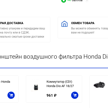
+4
баллов
?
РАЯ ДОСТАВКА
ОБМЕН ТОВАРА
тивно упакуем и передадим ваш
Вы можете обменять товар
 на почту или в СДЭК.
вам не подошел!
мально сжатые сроки доставки
онштейн воздушного фильтра Honda Dio
 Honda
Коммутатор (CDI)
Honda Dio AF 18/27
961
₽