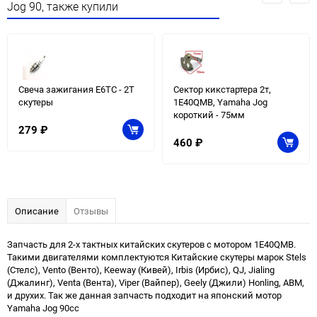
Jog 90, также купили
Свеча зажигания E6TC - 2Т
Сектор кикстартера 2т,
скутеры
1E40QMB, Yamaha Jog
короткий - 75мм
279
₽
460
₽
Описание
Отзывы
Запчасть для 2-х тактных китайских скутеров с мотором 1E40QMB.
Такими двигателями комплектуются Китайские скутеры марок Stels
(Стелс), Vento (Венто), Keeway (Кивей), Irbis (Ирбис), QJ, Jialing
(Джалинг), Venta (Вента), Viper (Вайпер), Geely (Джили) Honling, ABM,
и друхих. Так же данная запчасть подходит на японский мотор
Yamaha Jog 90сс