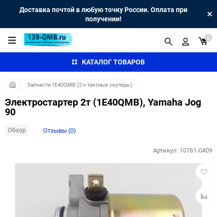
Доставка почтой в любую точку России. Оплата при
получении!
0
КАТАЛОГ ТОВАРОВ
Запчасти 1E40QMB (2-х тактные скутеры)
Электростартер 2т (1E40QMB), Yamaha Jog
90
Обзор
Отзывы (0)
Артикул:
10761-0409
Добав
в
избра
Добав
к
сравн