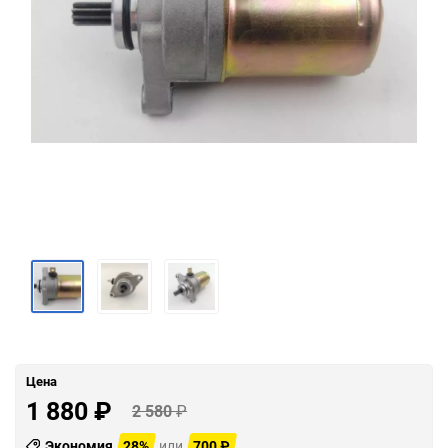
Цена
1 880
₽
2 580
₽
Экономия
28%
или
700
₽